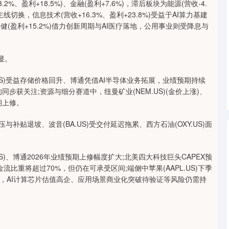
%、盈利+18.5%)、金融(盈利+7.6%)，滞后板块为能源(营收-4.
主线切换，信息技术(营收+16.3%、盈利+23.8%)受益于AI算力基建
健(盈利+15.2%)借力创新周期与AI医疗落地，公用事业则受降息与
显。
US)受益存储价格回升、博通凭借AI半导体业务拓展，业绩预期持续
标的同步获关注;资源与细分赛道中，纽曼矿业(NEM.US)(金价上涨)、
期上修。
与补贴退坡、波音(BA.US)受交付延迟拖累、西方石油(OXY.US)面
S)、博通2026年业绩预期上修幅度扩大;北美四大科技巨头CAPEX预
流比重将超过70%，但仍在可承受区间;端侧中苹果(AAPL.US)下季
，AI计算芯片估值高企、应用场景商业化突破待验证等风险仍需持