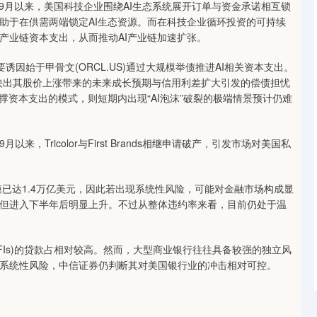
9月以来，美国科技企业围绕AI生态系统展开订单与资金承诺相互锁
助于在供需两端锁定AI生态资源。而在科技企业循环投资的可持续
产业链资本支出，从而推动AI产业链加速扩张。
诱因始于甲骨文(ORCL.US)通过大规模举债推进AI相关资本支出。
反映出其股价上涨带来的未来成长预期与信用利差扩大引发的偿债担忧
撑资本支出的模式，则短期内出现“AI泡沫”破裂的极端情景预计仍难
Tricolor与First Brands相继申请破产，引发市场对美国私
模已达1.4万亿美元，因此若出现系统性风险，可能对金融市场构成显
但进入下半年后明显上升。不过从整体违约率来看，目前仍处于温
FIs)的贷款占相对较高。然而，大型商业银行往往具备较强的独立风
系统性风险，中信证券仍判断其对美国银行业的冲击相对可控。