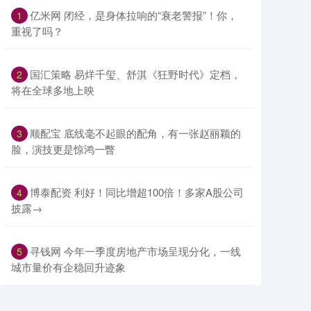
​亿米网 闭经，是身体拉响的“衰老警报”！你，
1
重视了吗？
​国汇策略 易烊千玺、舒淇《狂野时代》定档，
2
将在全球多地上映
​顺配宝 底线毫不起眼的配角，有一张赵丽颖的
3
脸，演技更是惊鸿一瞥
​博泰配资 利好！同比增超100倍！多家A股公司
4
披露→
​寻钱网 今年一季度房地产市场呈现分化，一线
5
城市量价有企稳回升迹象