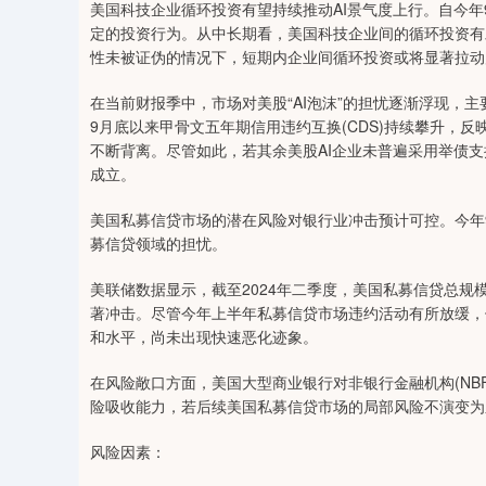
美国科技企业循环投资有望持续推动AI景气度上行。自今年
定的投资行为。从中长期看，美国科技企业间的循环投资有
性未被证伪的情况下，短期内企业间循环投资或将显著拉动
在当前财报季中，市场对美股“AI泡沫”的担忧逐渐浮现，主要
9月底以来甲骨文五年期信用违约互换(CDS)持续攀升，
不断背离。尽管如此，若其余美股AI企业未普遍采用举债支
成立。
美国私募信贷市场的潜在风险对银行业冲击预计可控。今年9月以来，
募信贷领域的担忧。
美联储数据显示，截至2024年二季度，美国私募信贷总规
著冲击。尽管今年上半年私募信贷市场违约活动有所放缓，
和水平，尚未出现快速恶化迹象。
在风险敞口方面，美国大型商业银行对非银行金融机构(NB
险吸收能力，若后续美国私募信贷市场的局部风险不演变为
风险因素：