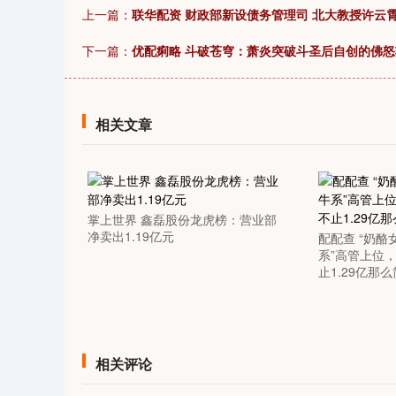
上一篇：
联华配资 财政部新设债务管理司 北大教授许云
下一篇：
优配痢略 斗破苍穹：萧炎突破斗圣后自创的佛
相关文章
掌上世界 鑫磊股份龙虎榜：营业部
净卖出1.19亿元
配配查 “奶酪
系”高管上位
止1.29亿那
相关评论