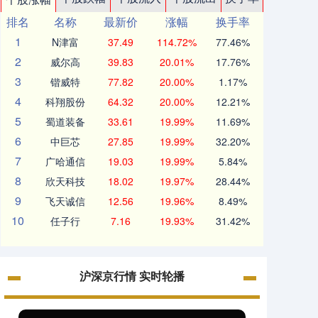
排名
名称
最新价
涨幅
换手率
1
N津富
37.49
114.72%
77.46%
2
威尔高
39.83
20.01%
17.76%
3
锴威特
77.82
20.00%
1.17%
4
科翔股份
64.32
20.00%
12.21%
5
蜀道装备
33.61
19.99%
11.69%
6
中巨芯
27.85
19.99%
32.20%
7
广哈通信
19.03
19.99%
5.84%
8
欣天科技
18.02
19.97%
28.44%
9
飞天诚信
12.56
19.96%
8.49%
10
任子行
7.16
19.93%
31.42%
沪深京行情 实时轮播