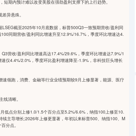
，短期内预计难以改变美股在强劲盈利支撑下的上行趋势。
深证成指
14110.12
0.57%
-34.08
-0.24%
现差异悬殊。
SEG截至2025年10月底数据，标普500Q3一致预期营收/盈利同
纳指100同期营收/盈利同比增速升至12.9%/16.7%，季度环比增速达4.
，Q3营收/盈利同比增速高达17.4%/29.6%，季度环比增速达7.9%/1
增速仅4.4%/2.0%，季度环比盈利增速降至-1.9%，非科技巨头增长
利润增速领跑，消费、金融等行业业绩预期较9月上修显著，能源、医疗
长主线清晰。
低点分别上修1.0/1.5个百分点至5.2%/6.6%，纳指100上修至10.
利增速持续主导增长;2026年上修更显著，年初以来标普500、纳指100、M
3个百分点。