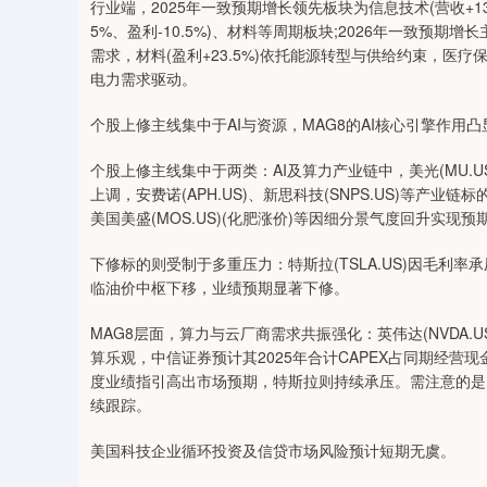
行业端，2025年一致预期增长领先板块为信息技术(营收+13.2
5%、盈利-10.5%)、材料等周期板块;2026年一致预期增长
需求，材料(盈利+23.5%)依托能源转型与供给约束，医疗保
电力需求驱动。
个股上修主线集中于AI与资源，MAG8的AI核心引擎作用凸
个股上修主线集中于两类：AI及算力产业链中，美光(MU.
上调，安费诺(APH.US)、新思科技(SNPS.US)等产业链
美国美盛(MOS.US)(化肥涨价)等因细分景气度回升实现预
下修标的则受制于多重压力：特斯拉(TSLA.US)因毛利率承压
临油价中枢下移，业绩预期显著下修。
MAG8层面，算力与云厂商需求共振强化：英伟达(NVDA.U
算乐观，中信证券预计其2025年合计CAPEX占同期经营现金
度业绩指引高出市场预期，特斯拉则持续承压。需注意的是
续跟踪。
美国科技企业循环投资及信贷市场风险预计短期无虞。