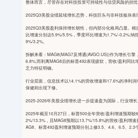
整体而言，尽管存在对科技投资可持续性与信贷风险的担忧
0
上证指数
3900.35
-1.00
-0.01%
21.92
2025Q3美股业绩延续增长态势，科技巨头与非科技板块表
2025Q3美股盈利保持增长韧性，但内部分化格局凸显。根据L
比增速分别达5.9%/5.5%，季度环比增速为1.7%/-0.2%;
9%/3.2%。
拆解来看：MAG8(MAG7及博通(AVGO.US))作为增长引擎
6.8%;而剥离MAG8后的标普492表现疲软，营收/盈利同比
乏力特征明确。
行业层面，信息技术以14.1%的营收增速和17.6%的净
保健则出现下修。
2025-2026年美股业绩增长进一步提速盈为国际，行业增
2025年截至10月27日，标普500全年营收/盈利增速预期较6月
2%/13.3%，且MAG8预期以13.7%/15.8%的营收/盈
AG8、标普492盈利增速预期分别上修3.5、4.6、6.5、2.