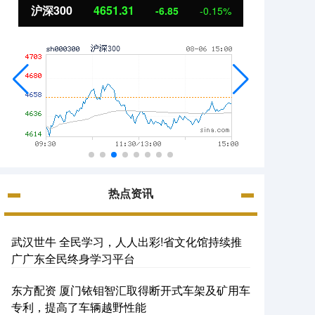
沪深300
4651.31
北证
-6.85
-0.15%
热点资讯
武汉世牛 全民学习，人人出彩!省文化馆持续推
广广东全民终身学习平台
东方配资 厦门铱钼智汇取得断开式车架及矿用车
专利，提高了车辆越野性能