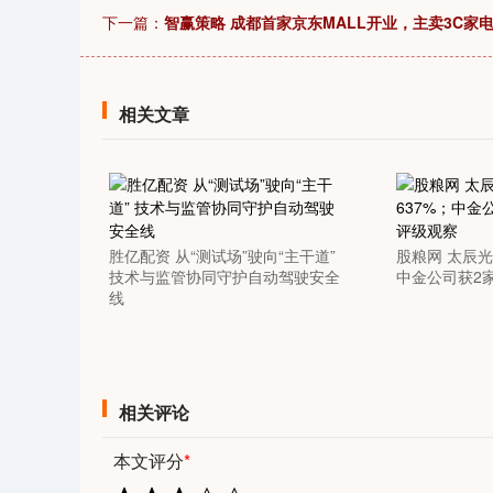
0
上证指数
3940.04
164.40
2.13%
39.68
下一篇：
智赢策略 成都首家京东MALL开业，主卖3C家
相关文章
胜亿配资 从“测试场”驶向“主干道”
股粮网 太辰光
技术与监管协同守护自动驾驶安全
中金公司获2
线
相关评论
本文评分
*