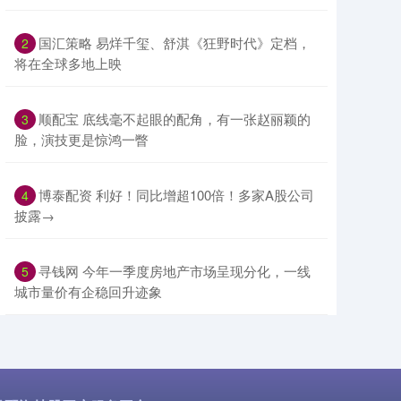
​国汇策略 易烊千玺、舒淇《狂野时代》定档，
2
将在全球多地上映
​顺配宝 底线毫不起眼的配角，有一张赵丽颖的
3
脸，演技更是惊鸿一瞥
​博泰配资 利好！同比增超100倍！多家A股公司
4
披露→
​寻钱网 今年一季度房地产市场呈现分化，一线
5
城市量价有企稳回升迹象