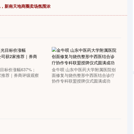
深证成指
14311.01
1.02%
200.89
1.42%
电，新南天地商圈卖场氛围浓
目标价涨幅637%；
金牛呗 山东中医药大学附属医院创
家推荐｜券商评级观察
面修复与烧伤整形中西医结合诊疗
协作专科联盟授牌仪式圆满成功