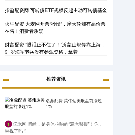
指盈配资网 可转债ETF规模反超主动可转债基金
火牛配资 大麦网开票“秒没”，摩天轮却有高价票
在售！消费者质疑
财富配资 “眼泪止不住了！”沂蒙山舰停靠上海，
91岁海军老兵没有参观资格，拿着
推荐资讯
名鼎配资 英伟达美股盘前涨超
1%
​亿米网 闭经，是身体拉响的“衰老警报”！你，
1
重视了吗？