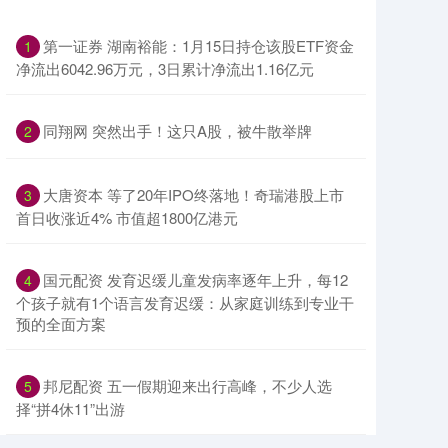
​第一证券 湖南裕能：1月15日持仓该股ETF资金
1
净流出6042.96万元，3日累计净流出1.16亿元
​同翔网 突然出手！这只A股，被牛散举牌
2
​大唐资本 等了20年IPO终落地！奇瑞港股上市
3
首日收涨近4% 市值超1800亿港元
​国元配资 发育迟缓儿童发病率逐年上升，每12
4
个孩子就有1个语言发育迟缓：从家庭训练到专业干
预的全面方案
​邦尼配资 五一假期迎来出行高峰，不少人选
5
择“拼4休11”出游