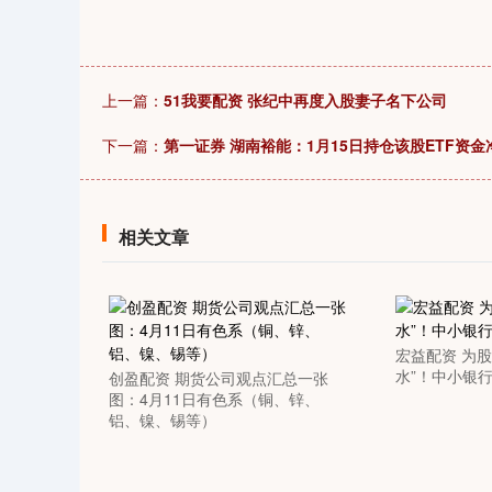
12
沪深300
4651.31
-34.08
-0.24%
-6.85
上一篇：
51我要配资 张纪中再度入股妻子名下公司
下一篇：
第一证券 湖南裕能：1月15日持仓该股ETF资金净
相关文章
宏益配资 为股
水”！中小银
创盈配资 期货公司观点汇总一张
图：4月11日有色系（铜、锌、
铝、镍、锡等）