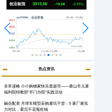
创业板指
3515.56
基金
-19.58
-0.55%
热点资讯
非常谋略 小小购物家快乐逛超市——唐山市儿童
福利院特教部“开门办院”实践活动
融合配资 月球车模型采购避坑干货：5 家厂家实
力对比，看完不花冤枉钱