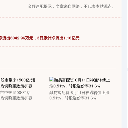
北证50
1122.88
-0.15%
3.42
0.30%
金领速配提示：文章来自网络，不代表本站观点。
流出6042.96万元，3日累计净流出1.16亿元
市带来1500亿“活
融易富配资 6月11日神通转债上涨
行热切盼望政策扩容
0.51%，转股溢价率31.6%