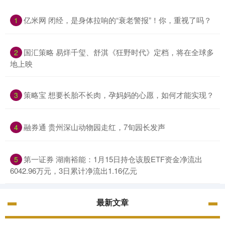
亿米网 闭经，是身体拉响的“衰老警报”！你，重视了吗？
1
国汇策略 易烊千玺、舒淇《狂野时代》定档，将在全球多
2
地上映
策略宝 想要长胎不长肉，孕妈妈的心愿，如何才能实现？
3
融券通 贵州深山动物园走红，7旬园长发声
4
第一证券 湖南裕能：1月15日持仓该股ETF资金净流出
5
6042.96万元，3日累计净流出1.16亿元
最新文章