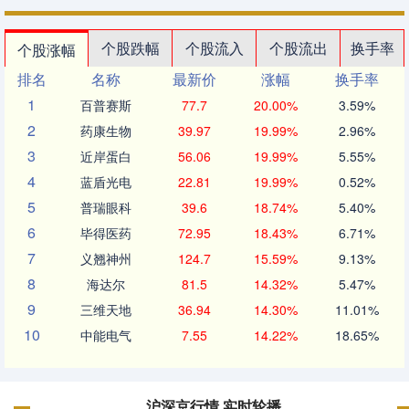
个股跌幅
个股流入
个股流出
换手率
个股涨幅
排名
名称
最新价
涨幅
换手率
1
百普赛斯
77.7
20.00%
3.59%
2
药康生物
39.97
19.99%
2.96%
3
近岸蛋白
56.06
19.99%
5.55%
4
蓝盾光电
22.81
19.99%
0.52%
5
普瑞眼科
39.6
18.74%
5.40%
6
毕得医药
72.95
18.43%
6.71%
7
义翘神州
124.7
15.59%
9.13%
8
海达尔
81.5
14.32%
5.47%
9
三维天地
36.94
14.30%
11.01%
10
中能电气
7.55
14.22%
18.65%
沪深京行情 实时轮播