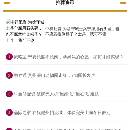
推荐资讯
中祥配资 为啥守城士兵宁愿用石头砸，也
不愿意推倒梯子？士兵：我可不傻
​策略宝 想要长胎不长肉，孕妈妈的心愿，如何才能实现？
1
​融券通 贵州深山动物园走红，7旬园长发声
2
​牛金所配资 破解无人机“谁能飞”“谁在飞”难题
3
​鼎际之家 在犹他州帕克城，体验完美山间冬日假期
4