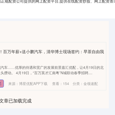
国内正规配资公司提供的网上配资平台,提供在线配资炒股、网上配资查
招！百万年薪+送小鹏汽车，清华博士现场签约：早茶自由我
汽车……优厚的待遇和宽广的发展前景嘉汇优配，让4月19日的北
攒动。 4月19日，“百万英才汇南粤”N城联动春季招聘....
来源：博星优配APP下载
查看：
154
分类：
金领速配
配
文章已加载完成