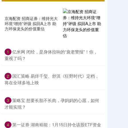
京海配资 招商证券：维持光大
环境“增持”评级 拟回A上市 助
力环保龙头的价值重估
亿米网 闭经，是身体拉响的“衰老警报”！你，
1
重视了吗？
国汇策略 易烊千玺、舒淇《狂野时代》定档，
2
将在全球多地上映
策略宝 想要长胎不长肉，孕妈妈的心愿，如何
3
才能实现？
第一证券 湖南裕能：1月15日持仓该股ETF资金
4