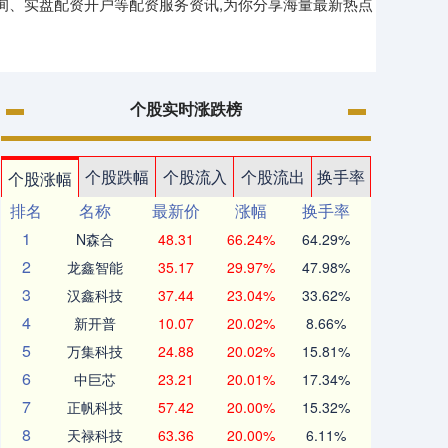
询、实盘配资开户等配资服务资讯,为你分享海量最新热点
个股实时涨跌榜
个股跌幅
个股流入
个股流出
换手率
个股涨幅
排名
名称
最新价
涨幅
换手率
1
N森合
48.31
66.24%
64.29%
2
龙鑫智能
35.17
29.97%
47.98%
3
汉鑫科技
37.44
23.04%
33.62%
4
新开普
10.07
20.02%
8.66%
5
万集科技
24.88
20.02%
15.81%
6
中巨芯
23.21
20.01%
17.34%
7
正帆科技
57.42
20.00%
15.32%
8
天禄科技
63.36
20.00%
6.11%