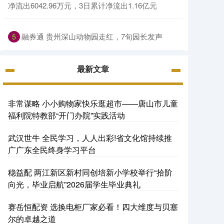
净流出6042.96万元，3日累计净流出1.16亿元
融券通 贵州深山动物园走红，7旬园长发声
5
最新文章
非常谋略 小小购物家快乐逛超市——唐山市儿童
福利院特教部“开门办院”实践活动
武汉世牛 全民学习，人人出彩!省文化馆持续推
广广东全民终身学习平台
稳益配 两江新区新村同创培新小学校举行“拾阶
向光，毕业启航”2026届学生毕业典礼
赛岳恒配资 选换电柜厂家必看！四大维度与贝塞
尔的卓越之道