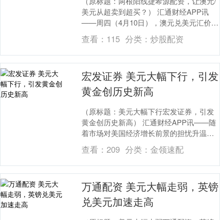
（原标题：两根阳线捷希源配资，让澳元/
美元从超卖到超买？） 汇通财经APP讯
——周四（4月10日），澳元兑美元汇价延
续强劲上涨势头，北美时段交投于0.6200
查看：
115
分类：
炒股配资
附....
宏发证券 美元大幅下行，引发
黄金创历史新高
（原标题：美元大幅下行宏发证券，引发
黄金创历史新高） 汇通财经APP讯——随
着市场对美国经济增长前景的担忧升温，
美元在本周最后一个交易日遭遇全面抛
查看：
209
分类：
金领速配
售，避险资金迅....
万通配资 美元大幅走弱，英镑
兑美元加速走高