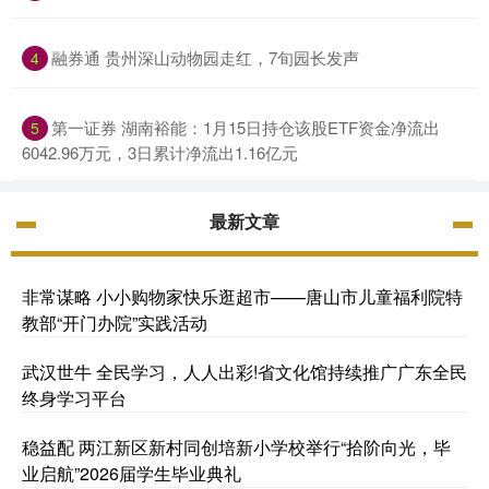
融券通 贵州深山动物园走红，7旬园长发声
4
第一证券 湖南裕能：1月15日持仓该股ETF资金净流出
5
6042.96万元，3日累计净流出1.16亿元
最新文章
非常谋略 小小购物家快乐逛超市——唐山市儿童福利院特
教部“开门办院”实践活动
武汉世牛 全民学习，人人出彩!省文化馆持续推广广东全民
终身学习平台
稳益配 两江新区新村同创培新小学校举行“拾阶向光，毕
业启航”2026届学生毕业典礼