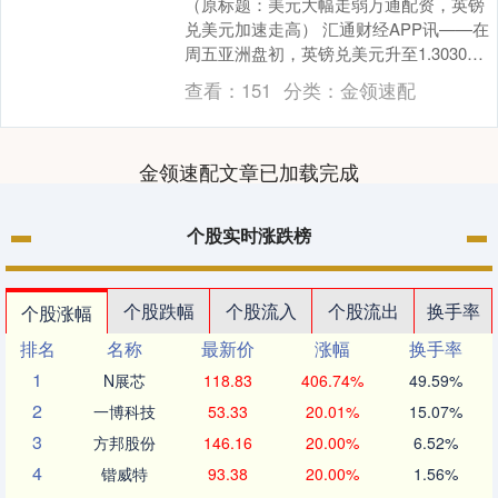
（原标题：美元大幅走弱万通配资，英镑
兑美元加速走高） 汇通财经APP讯——在
周五亚洲盘初，英镑兑美元升至1.3030附
近，连续第四个交易日走高，背后的关键
查看：
151
分类：
金领速配
驱动是....
金领速配文章已加载完成
个股实时涨跌榜
个股跌幅
个股流入
个股流出
换手率
个股涨幅
排名
名称
最新价
涨幅
换手率
1
N展芯
118.83
406.74%
49.59%
2
一博科技
53.33
20.01%
15.07%
3
方邦股份
146.16
20.00%
6.52%
4
锴威特
93.38
20.00%
1.56%