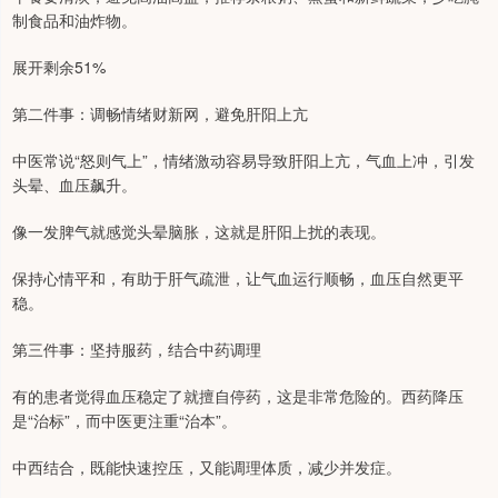
制食品和油炸物。
展开剩余51%
第二件事：调畅情绪财新网，避免肝阳上亢
中医常说“怒则气上”，情绪激动容易导致肝阳上亢，气血上冲，引发
头晕、血压飙升。
像一发脾气就感觉头晕脑胀，这就是肝阳上扰的表现。
保持心情平和，有助于肝气疏泄，让气血运行顺畅，血压自然更平
稳。
第三件事：坚持服药，结合中药调理
有的患者觉得血压稳定了就擅自停药，这是非常危险的。西药降压
是“治标”，而中医更注重“治本”。
中西结合，既能快速控压，又能调理体质，减少并发症。