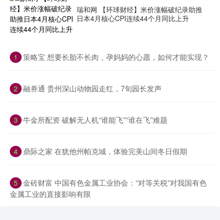
瑞和网 【环球财经】米价涨幅破纪录助推
日本4月核心CPI连续44个月同比上升
​策略宝 想要长胎不长肉，孕妈妈的心愿，如何才能实现？
1
​融券通 贵州深山动物园走红，7旬园长发声
2
​牛金所配资 破解无人机“谁能飞”“谁在飞”难题
3
​鼎际之家 在犹他州帕克城，体验完美山间冬日假期
4
​金砖财富 中国有色金属工业协会：“对等关税”对我国有色
5
金属工业的直接影响有限