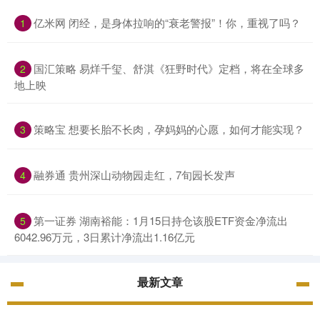
亿米网 闭经，是身体拉响的“衰老警报”！你，重视了吗？
1
国汇策略 易烊千玺、舒淇《狂野时代》定档，将在全球多
2
地上映
策略宝 想要长胎不长肉，孕妈妈的心愿，如何才能实现？
3
融券通 贵州深山动物园走红，7旬园长发声
4
第一证券 湖南裕能：1月15日持仓该股ETF资金净流出
5
6042.96万元，3日累计净流出1.16亿元
最新文章