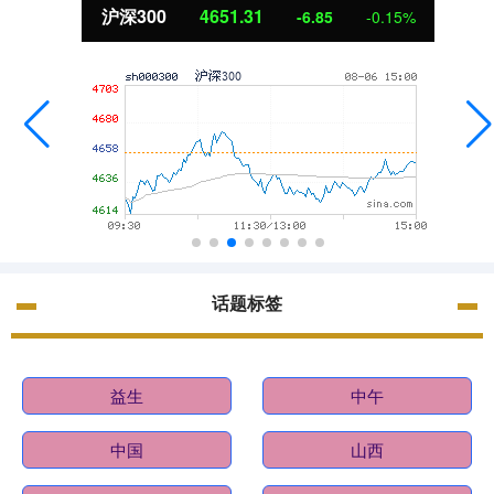
北证50
1122.88
-6.85
-0.15%
话题标签
益生
中午
中国
山西