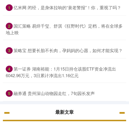
亿米网 闭经，是身体拉响的“衰老警报”！你，重视了吗？
1
国汇策略 易烊千玺、舒淇《狂野时代》定档，将在全球多
2
地上映
策略宝 想要长胎不长肉，孕妈妈的心愿，如何才能实现？
3
第一证券 湖南裕能：1月15日持仓该股ETF资金净流出
4
6042.96万元，3日累计净流出1.16亿元
融券通 贵州深山动物园走红，7旬园长发声
5
最新文章