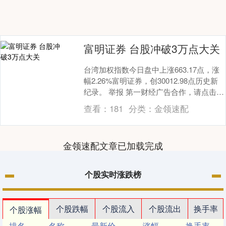
富明证券 台股冲破3万点大关
台湾加权指数今日盘中上涨663.17点，涨
幅2.26%富明证券，创30012.98点历史新
纪录。 举报 第一财经广告合作，请点击这
里此内容为第一财经原创，著作权....
查看：
181
分类：
金领速配
金领速配文章已加载完成
个股实时涨跌榜
个股跌幅
个股流入
个股流出
换手率
个股涨幅
排名
名称
最新价
涨幅
换手率