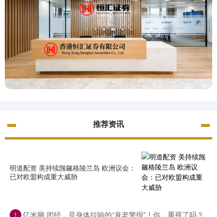
推荐资讯
明道配资 美持续觊觎格陵兰岛 欧洲议会：
已对欧盟构成重大威胁
亿米网 闭经，是身体拉响的“衰老警报”！你，重视了吗？
1