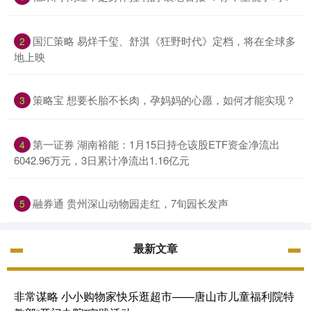
国汇策略 易烊千玺、舒淇《狂野时代》定档，将在全球多
2
地上映
策略宝 想要长胎不长肉，孕妈妈的心愿，如何才能实现？
3
第一证券 湖南裕能：1月15日持仓该股ETF资金净流出
4
6042.96万元，3日累计净流出1.16亿元
融券通 贵州深山动物园走红，7旬园长发声
5
最新文章
非常谋略 小小购物家快乐逛超市——唐山市儿童福利院特