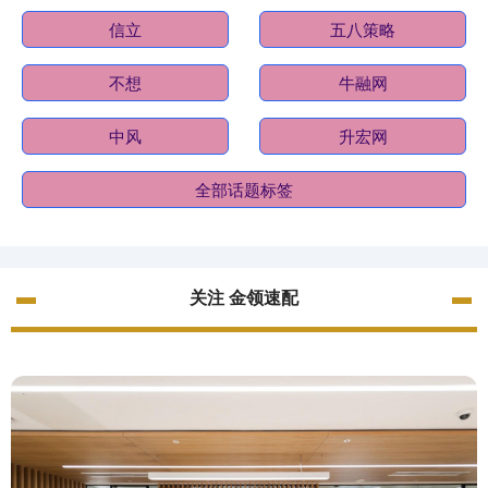
信立
五八策略
不想
牛融网
中风
升宏网
全部话题标签
关注 金领速配