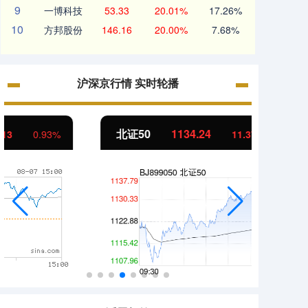
9
一博科技
53.33
20.01%
17.26%
10
方邦股份
146.16
20.00%
7.68%
沪深京行情 实时轮播
北证50
1134.24
创业
11.37
1.01%