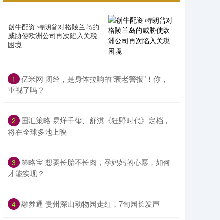
创牛配资 特朗普对格陵兰岛的
威胁使欧洲公司再次陷入关税
困境
亿米网 闭经，是身体拉响的“衰老警报”！你，
1
重视了吗？
国汇策略 易烊千玺、舒淇《狂野时代》定档，
2
将在全球多地上映
策略宝 想要长胎不长肉，孕妈妈的心愿，如何
3
才能实现？
融券通 贵州深山动物园走红，7旬园长发声
4