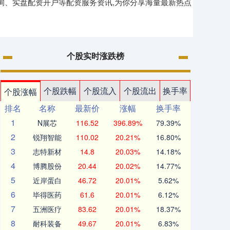
询、实盘配资开户等配资服务资讯,为你分享海量最新热点
个股实时涨跌榜
个股跌幅
个股流入
个股流出
换手率
个股涨幅
排名
名称
最新价
涨幅
换手率
1
N展芯
116.52
396.89%
79.39%
2
锐翔智能
110.02
20.21%
16.80%
3
志特新材
14.8
20.03%
14.18%
4
博腾股份
20.44
20.02%
14.77%
5
近岸蛋白
46.72
20.01%
5.62%
6
毕得医药
61.6
20.01%
6.12%
7
五洲医疗
83.62
20.01%
18.37%
8
耐科装备
49.67
20.01%
6.83%