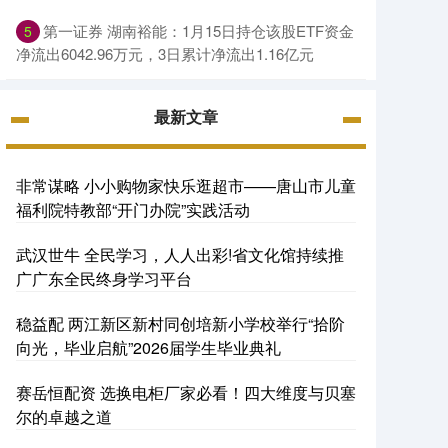
第一证券 湖南裕能：1月15日持仓该股ETF资金
5
净流出6042.96万元，3日累计净流出1.16亿元
最新文章
非常谋略 小小购物家快乐逛超市——唐山市儿童
福利院特教部“开门办院”实践活动
武汉世牛 全民学习，人人出彩!省文化馆持续推
广广东全民终身学习平台
稳益配 两江新区新村同创培新小学校举行“拾阶
向光，毕业启航”2026届学生毕业典礼
赛岳恒配资 选换电柜厂家必看！四大维度与贝塞
尔的卓越之道