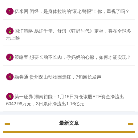
亿米网 闭经，是身体拉响的“衰老警报”！你，重视了吗？
1
国汇策略 易烊千玺、舒淇《狂野时代》定档，将在全球多
2
地上映
策略宝 想要长胎不长肉，孕妈妈的心愿，如何才能实现？
3
融券通 贵州深山动物园走红，7旬园长发声
4
第一证券 湖南裕能：1月15日持仓该股ETF资金净流出
5
6042.96万元，3日累计净流出1.16亿元
最新文章