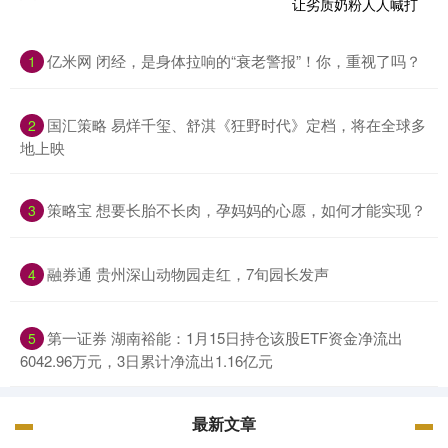
亿米网 闭经，是身体拉响的“衰老警报”！你，重视了吗？
1
国汇策略 易烊千玺、舒淇《狂野时代》定档，将在全球多
2
地上映
策略宝 想要长胎不长肉，孕妈妈的心愿，如何才能实现？
3
融券通 贵州深山动物园走红，7旬园长发声
4
第一证券 湖南裕能：1月15日持仓该股ETF资金净流出
5
6042.96万元，3日累计净流出1.16亿元
最新文章