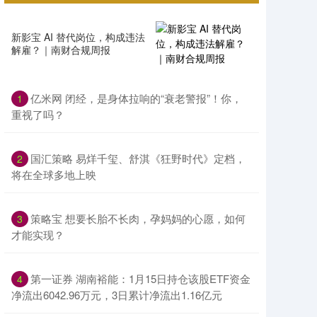
新影宝 AI 替代岗位，构成违法
解雇？｜南财合规周报
亿米网 闭经，是身体拉响的“衰老警报”！你，
1
重视了吗？
国汇策略 易烊千玺、舒淇《狂野时代》定档，
2
将在全球多地上映
策略宝 想要长胎不长肉，孕妈妈的心愿，如何
3
才能实现？
第一证券 湖南裕能：1月15日持仓该股ETF资金
4
净流出6042.96万元，3日累计净流出1.16亿元