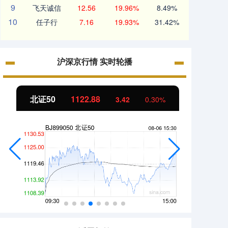
9
飞天诚信
12.56
19.96%
8.49%
10
任子行
7.16
19.93%
31.42%
沪深京行情 实时轮播
北证50
1122.88
创业板
3.42
0.30%