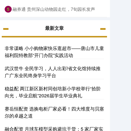
融券通 贵州深山动物园走红，7旬园长发声
5
最新文章
非常谋略 小小购物家快乐逛超市——唐山市儿童
福利院特教部“开门办院”实践活动
武汉世牛 全民学习，人人出彩!省文化馆持续推
广广东全民终身学习平台
稳益配 两江新区新村同创培新小学校举行“拾阶
向光，毕业启航”2026届学生毕业典礼
赛岳恒配资 选换电柜厂家必看！四大维度与贝塞
尔的卓越之道
融合配资 月球车模型采购避坑干货：5 家厂家实