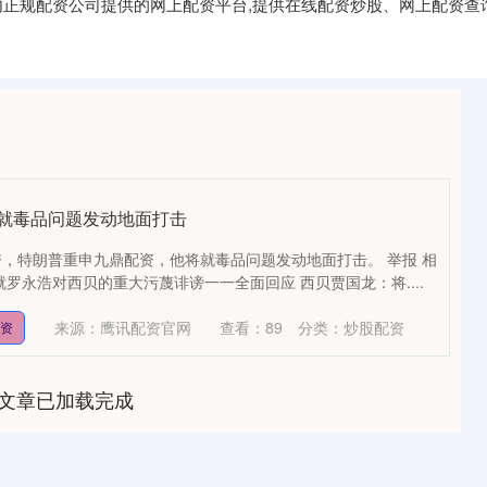
国内正规配资公司提供的网上配资平台,提供在线配资炒股、网上配资查
将就毒品问题发动地面打击
，特朗普重申九鼎配资，他将就毒品问题发动地面打击。 举报 相
罗永浩对西贝的重大污蔑诽谤一一全面回应 西贝贾国龙：将....
来源：鹰讯配资官网
查看：
89
分类：
炒股配资
配资
文章已加载完成