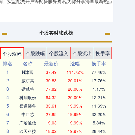
询、实盘配资开户等配资服务资讯,为你分享海量最新热点
个股实时涨跌榜
个股跌幅
个股流入
个股流出
换手率
个股涨幅
排名
名称
最新价
涨幅
换手率
1
N津富
37.49
114.72%
77.46%
2
威尔高
39.83
20.01%
17.76%
3
锴威特
77.82
20.00%
1.17%
4
科翔股份
64.32
20.00%
12.21%
5
蜀道装备
33.61
19.99%
11.69%
6
中巨芯
27.85
19.99%
32.20%
7
广哈通信
19.03
19.99%
5.84%
8
欣天科技
18.02
19.97%
28.44%