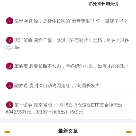
亿米网 闭经，是身体拉响的“衰老警报”！你，重视了吗？
1
国汇策略 易烊千玺、舒淇《狂野时代》定档，将在全球多
2
地上映
策略宝 想要长胎不长肉，孕妈妈的心愿，如何才能实现？
3
融券通 贵州深山动物园走红，7旬园长发声
4
第一证券 湖南裕能：1月15日持仓该股ETF资金净流出
5
6042.96万元，3日累计净流出1.16亿元
最新文章