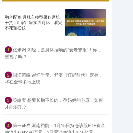
融合配资 月球车模型采购避坑
干货：5 家厂家实力对比，看完
不花冤枉钱
亿米网 闭经，是身体拉响的“衰老警报”！你，
1
重视了吗？
国汇策略 易烊千玺、舒淇《狂野时代》定档，
2
将在全球多地上映
策略宝 想要长胎不长肉，孕妈妈的心愿，如何
3
才能实现？
第一证券 湖南裕能：1月15日持仓该股ETF资金
4
净流出6042.96万元，3日累计净流出1.16亿元