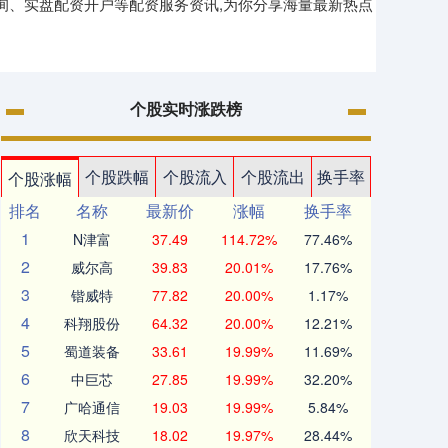
询、实盘配资开户等配资服务资讯,为你分享海量最新热点
个股实时涨跌榜
个股跌幅
个股流入
个股流出
换手率
个股涨幅
排名
名称
最新价
涨幅
换手率
1
N津富
37.49
114.72%
77.46%
2
威尔高
39.83
20.01%
17.76%
3
锴威特
77.82
20.00%
1.17%
4
科翔股份
64.32
20.00%
12.21%
5
蜀道装备
33.61
19.99%
11.69%
6
中巨芯
27.85
19.99%
32.20%
7
广哈通信
19.03
19.99%
5.84%
8
欣天科技
18.02
19.97%
28.44%